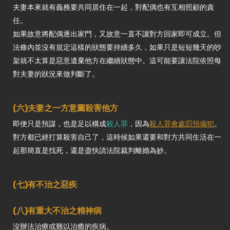
夫妻本來就有義務要共同居住在一起，對配偶也有互相照顧的責
任。
如果故意將配偶逐出家門，又故意一直不讓對方回家即可成立。但
法條內並沒有規定這樣的狀態要持續多久，如果只是短短幾天的吵
架就不太算是惡意遺棄他方在繼續狀態中。這可能要讓法院依照每
對夫妻的狀況來做判斷了。
(六)夫妻之一方意圖殺害他方
即便只是預謀，也是足以構成
殺人罪
，因為
殺人罪會處罰預備犯
。
對方都已經打算殺害自己了，這時候如果還要和對方共同生活在一
起那簡直是找死，還是盡快請法院裁判離婚為妙。
(七)有不治之惡疾
(八)有重大不治之精神病
沒辦法治療或難以治癒的疾病。