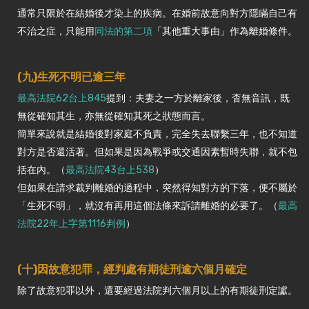
通常只限於在結婚後才染上的疾病。在婚前故意向對方隱瞞自己有
不治之症，只能用
同法的第二項
「其他重大事由」作為離婚條件。
(九)生死不明已逾三年
最高法院62台上845
提到：夫妻之一方於離家後，杳無音訊，既
無從確知其生，亦無從確知其死之狀態而言。
簡單來說就是結婚後對家庭不負責，完全失去聯繫三年，也不知道
對方是否還活著。但如果是因為戰爭或交通因素暫時失聯，就不包
括在內。（
最高法院43台上538
）
但如果在請求裁判離婚的過程中，突然得知對方的下落，便不屬於
「生死不明」，就沒有再用這個法條來訴請離婚的必要了。（
最高
法院22年上字第1116判例
）
(十)因故意犯罪，經判處有期徒刑逾六個月確定
除了故意犯罪以外，還要經過法院判六個月以上的有期徒刑定讞。