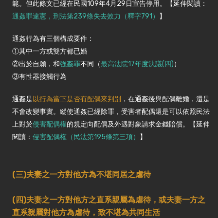
範。但此條文已經在民國109年4月29日宣告停用。【延伸閱讀：
通姦罪違憲，刑法第239條失去效力（釋字791）
】
通姦行為有三個構成要件：
①其中一方或雙方都已婚
②出於自願，和
強姦罪
不同（
最高法院17年度決議(四)
）
③有性器接觸行為
通姦是
以行為當下是否有配偶來判別
，在通姦後與配偶離婚，還是
不會改變事實。縱使通姦已經除罪，受害者配偶還是可以依照民法
上對於
侵害配偶權
的規定向配偶及外遇對象請求金錢賠償。【延伸
閱讀：
侵害配偶權（民法第195條第三項）
】
(三)夫妻之一方對他方為不堪同居之虐待
(四)夫妻之一方對他方之直系親屬為虐待，或夫妻一方之
直系親屬對他方為虐待，致不堪為共同生活